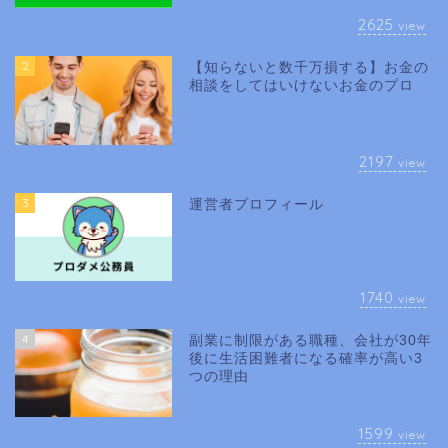
2625
view
2
【知らないと数千万損する】お金の
相談をしてはいけないお金のプロ
2197
view
3
運営者プロフィール
1740
view
4
副業に制限がある職種、会社が30年
後に生活困難者になる確率が高い3
つの理由
1599
view