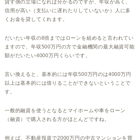
貸す側の立場になれば分かるのですが、年収が高く、
信用が高い（支払いに遅れたりしていないか）人に多
くお金を貸してくれます。
だいたい年収の
8
倍まではローンを組めると言われてい
ますので、年収
500
万円の方で金融機関の最大融資可能
額がだいたい
4000
万円くらいです。
言い換えると、基本的には年収
500
万円のは
4000
万円
以上は基本的には借りることができないということで
す。
一般的融資を使うとなるとマイホームや車をローン
（融資）で購入される方がほとんどですね。
例えば、不動産投資で
2000
万円の中古マンションを買